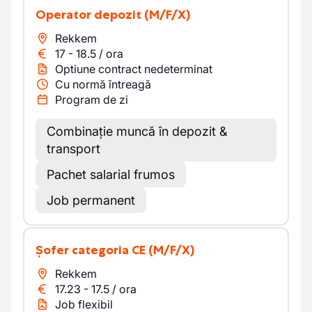
Operator depozit
(M/F/X)
Rekkem
17
-
18.5
/
ora
Optiune contract nedeterminat
Cu normă întreagă
Program de zi
Combinație muncă în depozit &
transport
Pachet salarial frumos
Job permanent
Șofer categoria CE
(M/F/X)
Rekkem
17.23
-
17.5
/
ora
Job flexibil