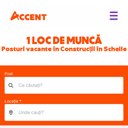
1 LOC DE MUNCĂ
Posturi vacante în Construcții în Schelle
Post
Locație *