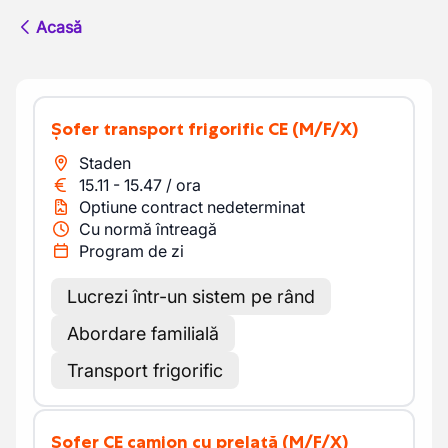
Acasă
Șofer transport frigorific CE
(M/F/X)
Staden
15.11
-
15.47
/
ora
Optiune contract nedeterminat
Cu normă întreagă
Program de zi
Lucrezi într-un sistem pe rând
Abordare familială
Transport frigorific
Șofer CE camion cu prelată
(M/F/X)