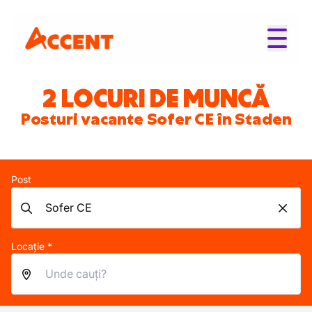
2 LOCURI DE MUNCĂ
Posturi vacante Sofer CE în Staden
Post
Locație *