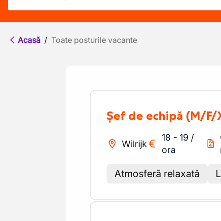
Acasă
/
Toate posturile vacante
Șef de echipă
(M/F/
18
-
19
/
Wilrijk
ora
Atmosferă relaxată
L