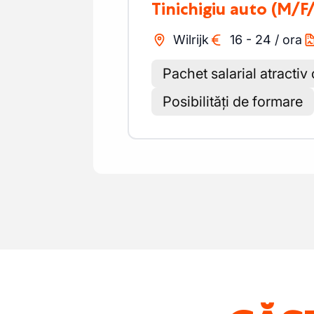
Tinichigiu auto
(M/F
Wilrijk
16
-
24
/
ora
Pachet salarial atractiv
Posibilități de formare