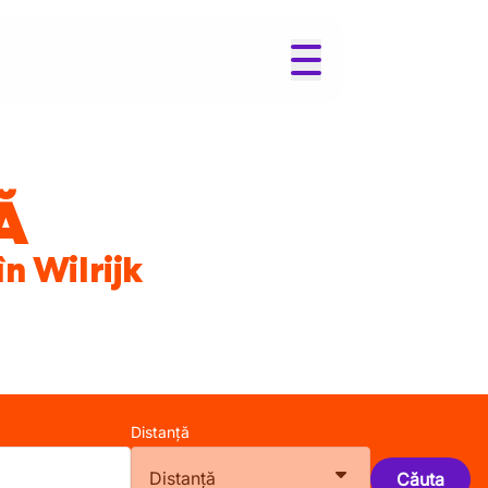
Ă
în Wilrijk
Distanță
Distanță
Căuta