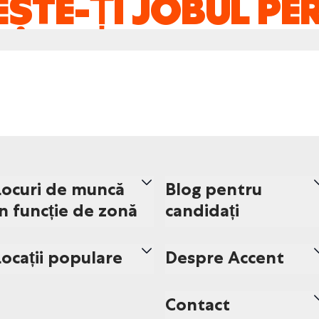
ȘTE-ȚI JOBUL PE
Locuri de muncă
Blog pentru
în funcție de zonă
candidați
Locații populare
Despre Accent
Contact