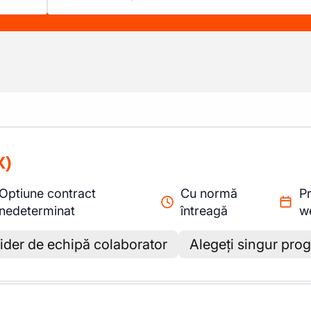
X)
Optiune contract
Cu normă
Pr
nedeterminat
întreagă
w
ider de echipă colaborator
Alegeți singur pro