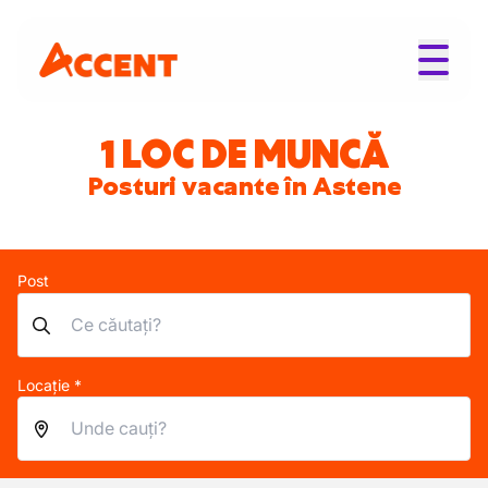
1 LOC DE MUNCĂ
Posturi vacante în Astene
Post
Locație *