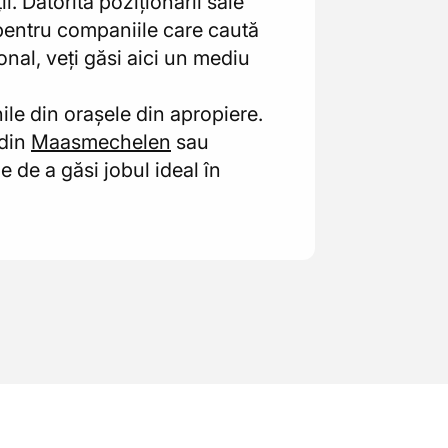
. Datorită poziționării sale
 pentru companiile care caută
onal, veți găsi aici un mediu
le din orașele din apropiere.
 din
Maasmechelen
sau
le de a găsi jobul ideal în