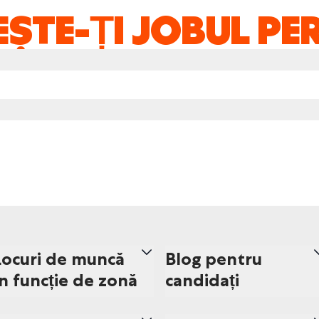
ȘTE-ȚI JOBUL PE
Locuri de muncă
Blog pentru
în funcție de zonă
candidați