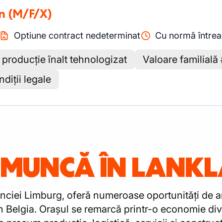
on
(M/F/X)
Optiune contract nedeterminat
Cu normă între
 producție înalt tehnologizat
Valoare familială
iții legale
E MUNCĂ ÎN LANK
vinciei Limburg, oferă numeroase oportunități de a
 Belgia. Orașul se remarcă printr-o economie dive