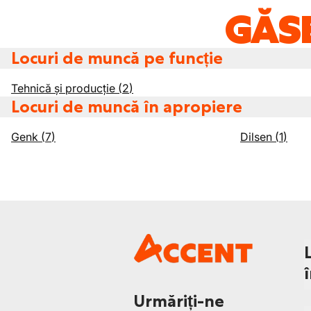
GĂSE
Locuri de muncă pe funcție
Tehnică și producție
(
2
)
Locuri de muncă în apropiere
Genk
(
7
)
Dilsen
(
1
)
Urmăriți-ne