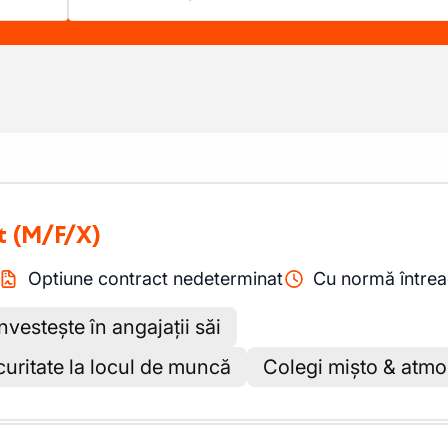
t
(M/F/X)
Optiune contract nedeterminat
Cu normă între
vestește în angajații săi
ecuritate la locul de muncă
Colegi mișto & atmo