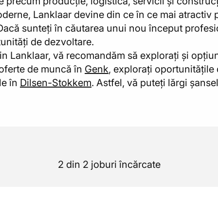
precum producție, logistică, servicii și construcții
 moderne, Lanklaar devine din ce în ce mai atractiv
 Dacă sunteți în căutarea unui nou început profesi
nități de dezvoltare.
n Lanklaar, vă recomandăm să explorați și opțiuni
 oferte de muncă în
Genk
, explorați oportunitățile
le în
Dilsen-Stokkem
. Astfel, vă puteți lărgi șanse
2 din 2 joburi încărcate