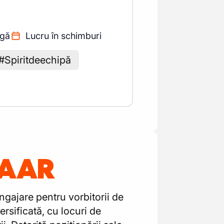
agă
Lucru în schimburi
 #Spiritdeechipă
LAAR
ngajare pentru vorbitorii de
rsificată, cu locuri de