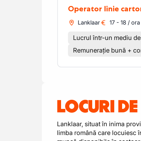
Operator linie cart
Lanklaar
17
-
18
/
ora
Lucrul într-un mediu de
Remunerație bună + cond
LOCURI D
Lanklaar, situat în inima pro
limba română care locuiesc în