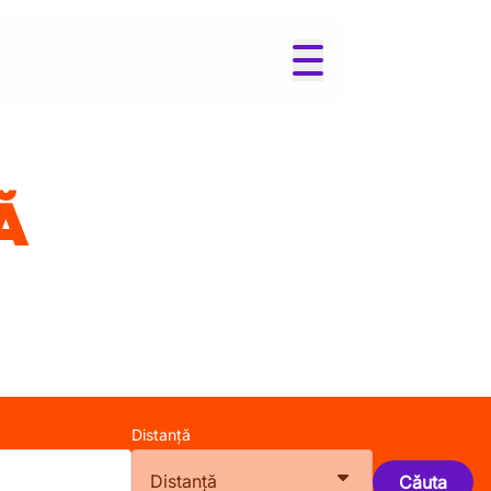
Ă
Distanță
Distanță
Căuta