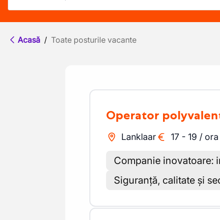
Acasă
/
Toate posturile vacante
Operator polyvalen
Lanklaar
17
-
19
/
ora
Companie inovatoare: in
Siguranță, calitate și s