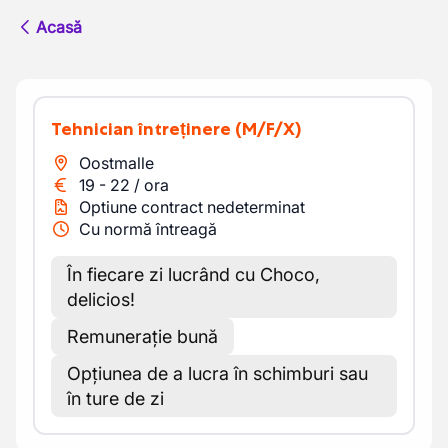
Acasă
Tehnician întreținere
(M/F/X)
Oostmalle
19
-
22
/
ora
Optiune contract nedeterminat
Cu normă întreagă
În fiecare zi lucrând cu Choco,
delicios!
Remunerație bună
Opțiunea de a lucra în schimburi sau
în ture de zi