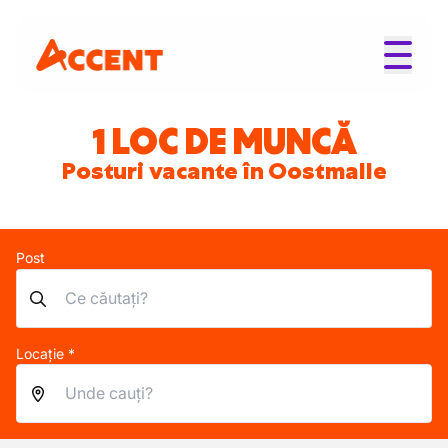
1 LOC DE MUNCĂ
Posturi vacante în Oostmalle
Post
Locație *