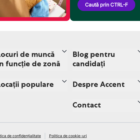
Caută prin CTRL-F
Locuri de muncă
Blog pentru
în funcție de zonă
candidați
Locații populare
Despre Accent
Contact
tica de confidențialitate
Politica de cookie-uri