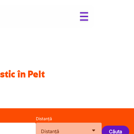
tic în Pelt
Distanță
Distanță
Căuta