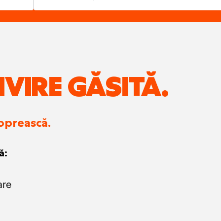
IVIRE GĂSITĂ.
 oprească.
ă:
are