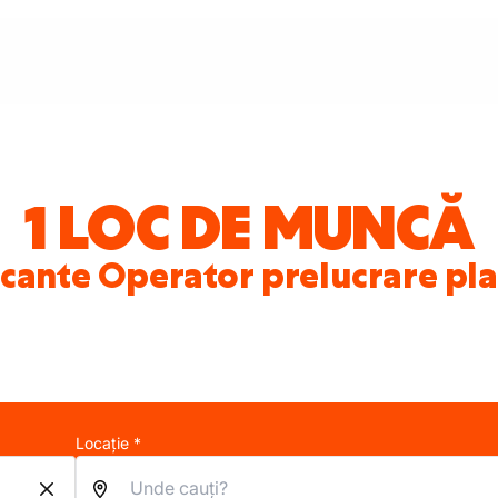
1 LOC DE MUNCĂ
cante Operator prelucrare plas
Locație *