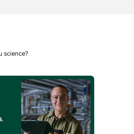
au science?
ă.