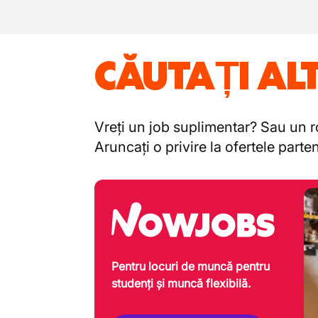
CĂUTAȚI AL
Vreți un job suplimentar? Sau un ro
Aruncați o privire la ofertele part
Pentru locuri de muncă pentru
studenți și muncă flexibilă.