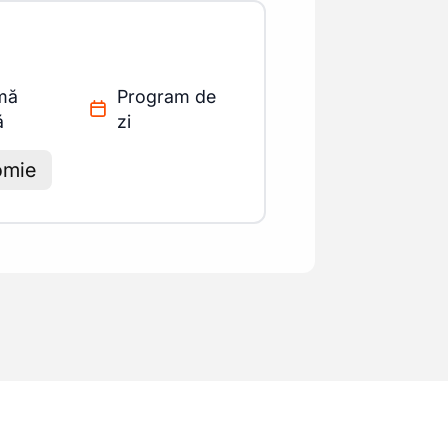
mă
Program de
ă
zi
omie