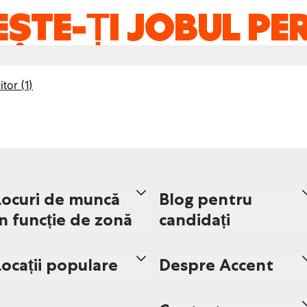
ȘTE-ȚI JOBUL PE
itor
(
1
)
Locuri de muncă
Blog pentru
în funcție de zonă
candidați
Locații populare
Despre Accent