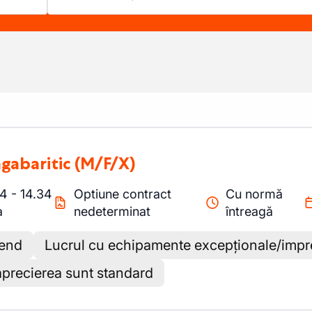
agabaritic
(M/F/X)
34
-
14.34
Optiune contract
Cu normă
a
nedeterminat
întreagă
kend
Lucrul cu echipamente excepționale/impr
aprecierea sunt standard