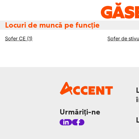
GĂSE
Locuri de muncă pe funcție
Sofer CE
(
1
)
Șofer de stivu
Urmăriți-ne