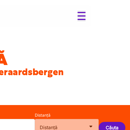
Ă
n Geraardsbergen
Distanță
Distanță
Căuta