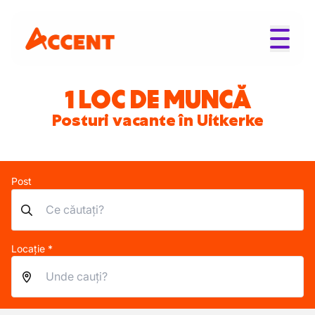
1 LOC DE MUNCĂ
Posturi vacante în Uitkerke
Post
Locație *