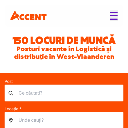
150 LOCURI DE MUNCĂ
Posturi vacante în Logistică și
distribuție în West-Vlaanderen
Post
Locație *