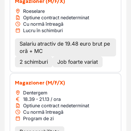
Magazioner
(M/F/X)
Roeselare
Optiune contract nedeterminat
Cu normă întreagă
Lucru în schimburi
Salariu atractiv de 19.48 euro brut pe
oră + MC
2 schimburi
Job foarte variat
Magazioner
(M/F/X)
Dentergem
18.39
-
21.13
/
ora
Optiune contract nedeterminat
Cu normă întreagă
Program de zi