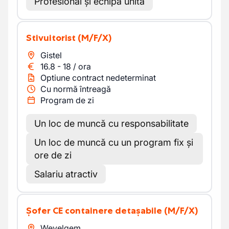
Profesional și echipă unită
Stivuitorist
(M/F/X)
Gistel
16.8
-
18
/
ora
Optiune contract nedeterminat
Cu normă întreagă
Program de zi
Un loc de muncă cu responsabilitate
Un loc de muncă cu un program fix și
ore de zi
Salariu atractiv
Șofer CE containere detașabile
(M/F/X)
Wevelgem