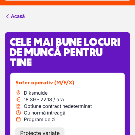
Acasă
CELE MAI BUNE LOCURI
DE MUNCĂ PENTRU
TINE
Șofer operativ
(M/F/X)
Diksmuide
18.39
-
22.13
/
ora
Optiune contract nedeterminat
Cu normă întreagă
Program de zi
Proiecte variate