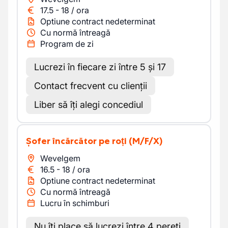
17.5
-
18
/
ora
Optiune contract nedeterminat
Cu normă întreagă
Program de zi
Lucrezi în fiecare zi între 5 și 17
Contact frecvent cu clienții
Liber să îți alegi concediul
Șofer încărcător pe roți
(M/F/X)
Wevelgem
16.5
-
18
/
ora
Optiune contract nedeterminat
Cu normă întreagă
Lucru în schimburi
Nu îți place să lucrezi între 4 pereți