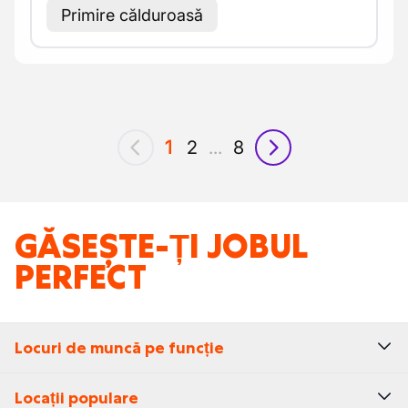
Primire călduroasă
1
2
...
8
anterior
următor
GĂSEȘTE-ȚI JOBUL
PERFECT
Locuri de muncă pe funcție
Locații populare