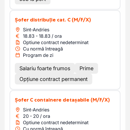
Șofer distribuție cat. C
(M/F/X)
Sint-Andries
18.83
-
18.83
/
ora
Optiune contract nedeterminat
Cu normă întreagă
Program de zi
Salariu foarte frumos
Prime
Opțiune contract permanent
Șofer C containere detașabile
(M/F/X)
Sint-Andries
20
-
20
/
ora
Optiune contract nedeterminat
Cu normă întreagă