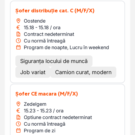
Șofer distribuție cat. C
(M/F/X)
Oostende
15.18
-
15.18
/
ora
Contract nedeterminat
Cu normă întreagă
Program de noapte, Lucru în weekend
Siguranța locului de muncă
Job variat
Camion curat, modern
Șofer CE macara
(M/F/X)
Zedelgem
15.23
-
15.23
/
ora
Optiune contract nedeterminat
Cu normă întreagă
Program de zi